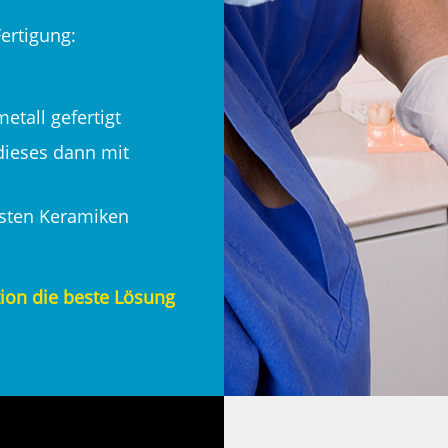
ertigung:
etall gefertigt
 dieses dann mit
esten Keramiken
ation die beste Lösung