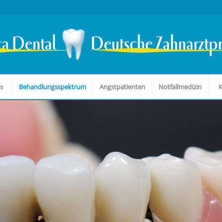
s
Behandlungsspektrum
Angstpatienten
Notfallmedizin