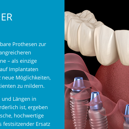
NER
are Prothesen zur
fangreicheren
e – als einzige
 auf Implantaten
tz neue Möglichkeiten,
tienten zu mildern.
 und Längen in
erlich ist, ergeben
ische, hochwertige
 festsitzender Ersatz