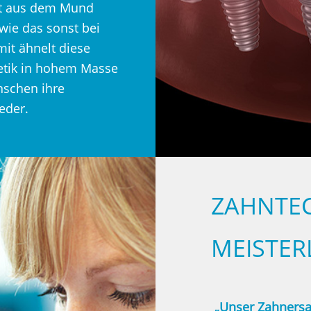
cht aus dem Mund
wie das sonst bei
mit ähnelt diese
hetik in hohem Masse
nschen ihre
eder.
ZAHNTE
MEISTER
„Unser Zahnersat