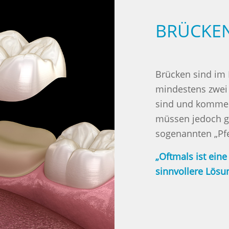
BRÜCKE
Brücken sind im 
mindestens zwei
sind und kommen
müssen jedoch g
sogenannten „Pfe
„Oftmals ist ein
sinnvollere Lösu